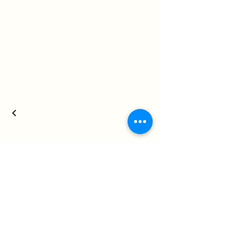
Back to top
深沢DAO