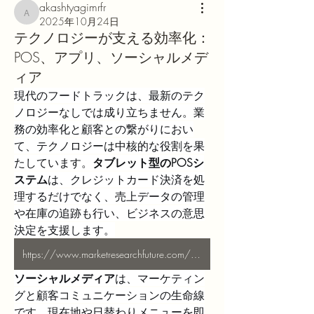
akashtyagimrfr
akashtyagimrfr
2025年10月24日
テクノロジーが支える効率化：
POS、アプリ、ソーシャルメデ
ィア
現代のフードトラックは、最新のテク
ノロジーなしでは成り立ちません。業
務の効率化と顧客との繋がりにおい
て、テクノロジーは中核的な役割を果
たしています。
タブレット型のPOSシ
ステム
は、クレジットカード決済を処
理するだけでなく、売上データの管理
や在庫の追跡も行い、ビジネスの意思
決定を支援します。
https://www.marketresearchfuture.com/reports/us-food-truck-services-market-21451
ソーシャルメディア
は、マーケティン
グと顧客コミュニケーションの生命線
です。現在地や日替わりメニューを即