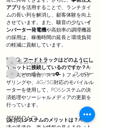
アプリ
を活用することで、ランチタイ
グループについて
ムの長い列を解消し、顧客体験を向上
グループへようこそ！他のメンバーと
させています。また、騒音の少ない
イ
交流したり、最新情報を入手したり、
ンバーター発電機
や高効率の調理機器
動画をシェアすることができます。
の採用は、稼働時間の延長と環境負荷
の軽減に貢献しています。
メンバー
FAQQ: フードトラックはどのようにし
akashtyagimrfr
フォロー
akashtyagimrfr
てネットに接続しているのですか？A:
hisanorifukazawa
フォロー
ほとんどの場合、スマートフォンのテ
hisanorifukazawa
ザリングや、4G/5G対応のモバイルル
すべてのメンバーを表示（2名）
ーターを使用して、POSシステムの決
済処理やソーシャルメディアの更新を
行っています。
深沢DAO
Q: POSシステムのメリットは？A:
 決
済の迅速化、売上情報の見える化（人
気メニューの特定など）、税金計算の
〒162-0805 東京都新宿区矢来町37