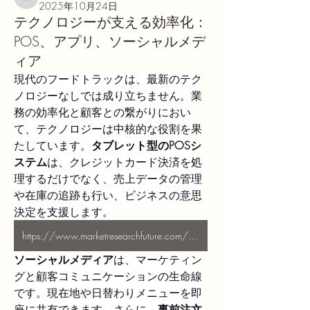
akashtyagimrfr
2025年10月24日
テクノロジーが支える効率化：
POS、アプリ、ソーシャルメデ
ィア
現代のフードトラックは、最新のテク
ノロジーなしでは成り立ちません。業
務の効率化と顧客との繋がりにおい
て、テクノロジーは中核的な役割を果
たしています。
タブレット型のPOSシ
ステム
は、クレジットカード決済を処
理するだけでなく、売上データの管理
や在庫の追跡も行い、ビジネスの意思
決定を支援します。
https://www.marketresearchfuture.com/reports/us-food-truck-services-market-21451
ソーシャルメディア
は、マーケティン
グと顧客コミュニケーションの生命線
です。現在地や日替わりメニューを即
座に共有できます。さらに、
事前注文